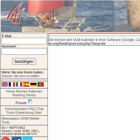
E-Mail :
Sie können den VLM-Kalender in Ihrer Software (Google, Cal
m.org/feed/races.ical.php?lang=de
Kennwort :
Wenn Sie kein Konto haben
,
können Sie eins erstellen
.
Home
Rennen
Kalender
Ranking
Handy
Forum
Dokumentation
FAQ
Chat
Tools
Entwicklung
Über
Meteodaten GRIB
Wetter-
Tools
Srv = NEPTUNE2.
Version = trunk VLM2_V28.1_
07/14/20 08:00:45 AM UTC