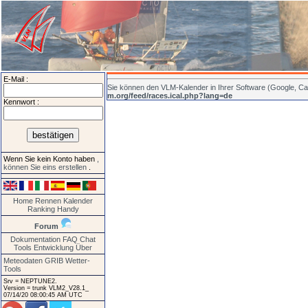
E-Mail :
Sie können den VLM-Kalender in Ihrer Software (Google, Cal
m.org/feed/races.ical.php?lang=de
Kennwort :
Wenn Sie kein Konto haben
,
können Sie eins erstellen
.
Home
Rennen
Kalender
Ranking
Handy
Forum
Dokumentation
FAQ
Chat
Tools
Entwicklung
Über
Meteodaten GRIB
Wetter-
Tools
Srv = NEPTUNE2.
Version = trunk VLM2_V28.1_
07/14/20 08:00:45 AM UTC