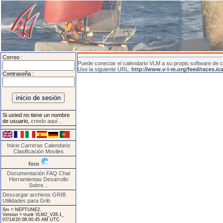
Correo :
Puede conectar el calendario VLM a su propio software de ca
Use la siguiente URL:
http://www.v-l-m.org/feed/races.i
Contraseña :
Si usted no tiene un nombre
de usuario,
creelo aquí
.
Inicio
Carreras
Calendario
Clasificación
Moviles
foro
Documentación
FAQ
Chat
Herramientas
Desarrollo
Sobre...
Descargar archivos GRIB
Utilidades para Grib
Srv = NEPTUNE2.
Version = trunk VLM2_V28.1_
07/14/20 08:00:45 AM UTC