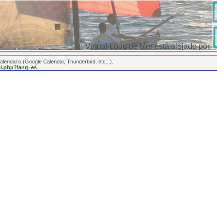
Virtual Loup de Mer está alojado por
lendario (Google Calendar, Thunderbird, etc...).
cal.php?lang=es