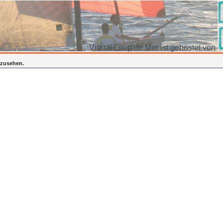
Virtual Loup de Mer ist gehostet von
inzusehen.