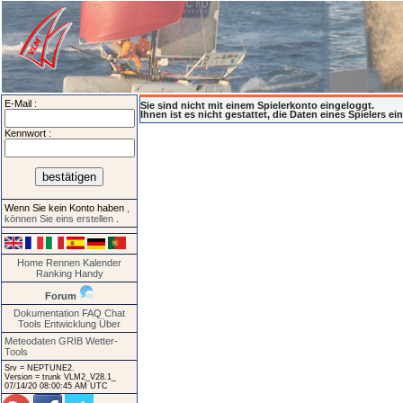
E-Mail :
Sie sind nicht mit einem Spielerkonto eingeloggt.
Ihnen ist es nicht gestattet, die Daten eines Spielers e
Kennwort :
Wenn Sie kein Konto haben
,
können Sie eins erstellen
.
Home
Rennen
Kalender
Ranking
Handy
Forum
Dokumentation
FAQ
Chat
Tools
Entwicklung
Über
Meteodaten GRIB
Wetter-
Tools
Srv = NEPTUNE2.
Version = trunk VLM2_V28.1_
07/14/20 08:00:45 AM UTC