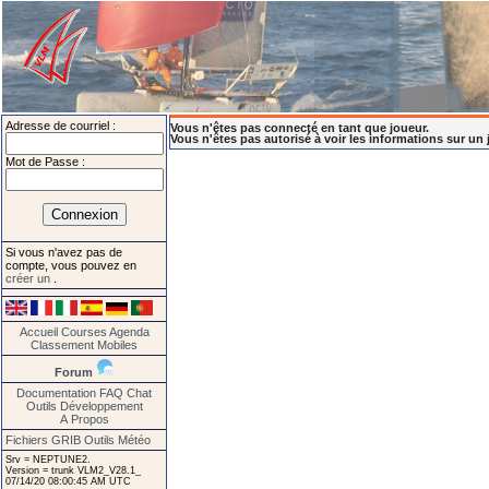
Adresse de courriel :
Vous n'êtes pas connecté en tant que joueur.
Vous n'êtes pas autorisé à voir les informations sur un 
Mot de Passe :
Si vous n'avez pas de
compte, vous pouvez en
créer un
.
Accueil
Courses
Agenda
Classement
Mobiles
Forum
Documentation
FAQ
Chat
Outils
Développement
A Propos
Fichiers GRIB
Outils Météo
Srv = NEPTUNE2.
Version = trunk VLM2_V28.1_
07/14/20 08:00:45 AM UTC