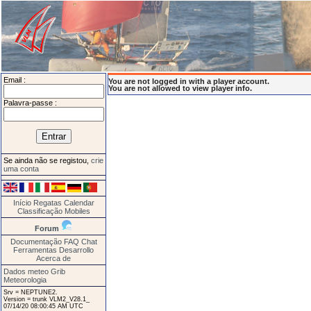
Email :
You are not logged in with a player account.
You are not allowed to view player info.
Palavra-passe :
Se ainda não se registou,
crie
uma conta
Início
Regatas
Calendar
Classificação
Mobiles
Forum
Documentação
FAQ
Chat
Ferramentas
Desarrollo
Acerca de
Dados meteo Grib
Meteorologia
Srv = NEPTUNE2.
Version = trunk VLM2_V28.1_
07/14/20 08:00:45 AM UTC