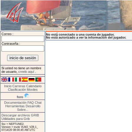
Correo :
No está conectado a una cuenta de jugador.
No está autorizado a ver la información del jugador.
Contraseña :
Si usted no tiene un nombre
de usuario,
creelo aquí
.
Inicio
Carreras
Calendario
Clasificación
Moviles
foro
Documentación
FAQ
Chat
Herramientas
Desarrollo
Sobre...
Descargar archivos GRIB
Utilidades para Grib
Srv = NEPTUNE2.
Version = trunk VLM2_V28.1_
07/14/20 08:00:45 AM UTC