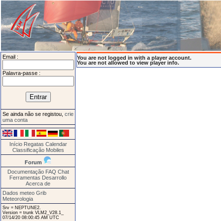
Email :
You are not logged in with a player account.
You are not allowed to view player info.
Palavra-passe :
Se ainda não se registou,
crie
uma conta
Início
Regatas
Calendar
Classificação
Mobiles
Forum
Documentação
FAQ
Chat
Ferramentas
Desarrollo
Acerca de
Dados meteo Grib
Meteorologia
Srv = NEPTUNE2.
Version = trunk VLM2_V28.1_
07/14/20 08:00:45 AM UTC