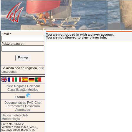
Email :
You are not logged in with a player account.
You are not allowed to view player info.
Palavra-passe :
Se ainda não se registou,
crie
uma conta
Início
Regatas
Calendar
Classificação
Mobiles
Forum
Documentação
FAQ
Chat
Ferramentas
Desarrollo
Acerca de
Dados meteo Grib
Meteorologia
Srv = NEPTUNE2.
Version = trunk VLM2_V28.1_
07/14/20 08:00:45 AM UTC