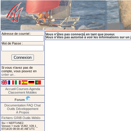
Adresse de courriel :
Vous n'êtes pas connecté en tant que joueur.
Vous n'êtes pas autorisé à voir les informations sur un 
Mot de Passe :
Si vous n'avez pas de
compte, vous pouvez en
créer un
.
Accueil
Courses
Agenda
Classement
Mobiles
Forum
Documentation
FAQ
Chat
Outils
Développement
A Propos
Fichiers GRIB
Outils Météo
Srv = NEPTUNE2.
Version = trunk VLM2_V28.1_
07/14/20 08:00:45 AM UTC