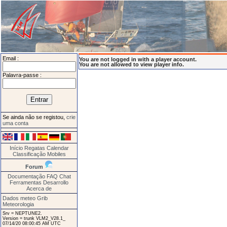
Email :
You are not logged in with a player account.
You are not allowed to view player info.
Palavra-passe :
Se ainda não se registou,
crie
uma conta
Início
Regatas
Calendar
Classificação
Mobiles
Forum
Documentação
FAQ
Chat
Ferramentas
Desarrollo
Acerca de
Dados meteo Grib
Meteorologia
Srv = NEPTUNE2.
Version = trunk VLM2_V28.1_
07/14/20 08:00:45 AM UTC