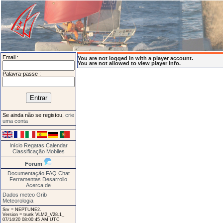
Email :
You are not logged in with a player account.
You are not allowed to view player info.
Palavra-passe :
Se ainda não se registou,
crie
uma conta
Início
Regatas
Calendar
Classificação
Mobiles
Forum
Documentação
FAQ
Chat
Ferramentas
Desarrollo
Acerca de
Dados meteo Grib
Meteorologia
Srv = NEPTUNE2.
Version = trunk VLM2_V28.1_
07/14/20 08:00:45 AM UTC