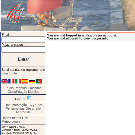
Email :
You are not logged in with a player account.
You are not allowed to view player info.
Palavra-passe :
Se ainda não se registou,
crie
uma conta
Início
Regatas
Calendar
Classificação
Mobiles
Forum
Documentação
FAQ
Chat
Ferramentas
Desarrollo
Acerca de
Dados meteo Grib
Meteorologia
Srv = NEPTUNE2.
Version = trunk VLM2_V28.1_
07/14/20 08:00:45 AM UTC