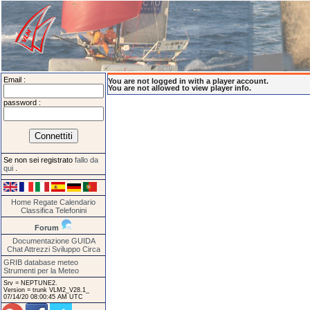
Email :
You are not logged in with a player account.
You are not allowed to view player info.
password :
Se non sei registrato
fallo da
qui
.
Home
Regate
Calendario
Classifica
Telefonini
Forum
Documentazione
GUIDA
Chat
Attrezzi
Sviluppo
Circa
GRIB database meteo
Strumenti per la Meteo
Srv = NEPTUNE2.
Version = trunk VLM2_V28.1_
07/14/20 08:00:45 AM UTC