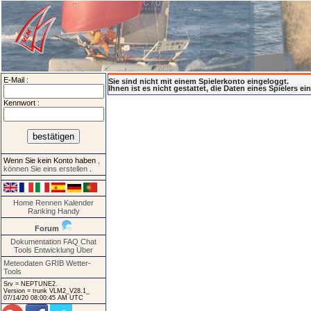
E-Mail :
Sie sind nicht mit einem Spielerkonto eingeloggt.
Ihnen ist es nicht gestattet, die Daten eines Spielers e
Kennwort :
Wenn Sie kein Konto haben
,
können Sie eins erstellen
.
Home
Rennen
Kalender
Ranking
Handy
Forum
Dokumentation
FAQ
Chat
Tools
Entwicklung
Über
Meteodaten GRIB
Wetter-
Tools
Srv = NEPTUNE2.
Version = trunk VLM2_V28.1_
07/14/20 08:00:45 AM UTC