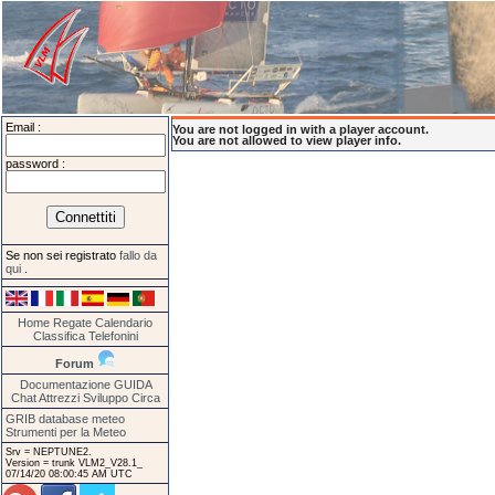
Email :
You are not logged in with a player account.
You are not allowed to view player info.
password :
Se non sei registrato
fallo da
qui
.
Home
Regate
Calendario
Classifica
Telefonini
Forum
Documentazione
GUIDA
Chat
Attrezzi
Sviluppo
Circa
GRIB database meteo
Strumenti per la Meteo
Srv = NEPTUNE2.
Version = trunk VLM2_V28.1_
07/14/20 08:00:45 AM UTC