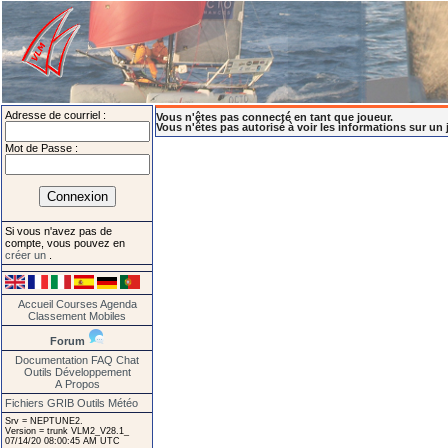
Adresse de courriel :
Vous n'êtes pas connecté en tant que joueur.
Vous n'êtes pas autorisé à voir les informations sur un 
Mot de Passe :
Si vous n'avez pas de
compte, vous pouvez en
créer un
.
Accueil
Courses
Agenda
Classement
Mobiles
Forum
Documentation
FAQ
Chat
Outils
Développement
A Propos
Fichiers GRIB
Outils Météo
Srv = NEPTUNE2.
Version = trunk VLM2_V28.1_
07/14/20 08:00:45 AM UTC