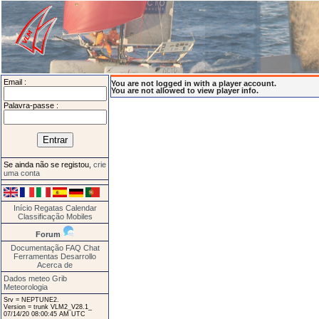
Email :
You are not logged in with a player account.
You are not allowed to view player info.
Palavra-passe :
Se ainda não se registou,
crie
uma conta
Início
Regatas
Calendar
Classificação
Mobiles
Forum
Documentação
FAQ
Chat
Ferramentas
Desarrollo
Acerca de
Dados meteo Grib
Meteorologia
Srv = NEPTUNE2.
Version = trunk VLM2_V28.1_
07/14/20 08:00:45 AM UTC