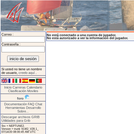
Correo :
No está conectado a una cuenta de jugador.
No está autorizado a ver la información del jugador.
Contraseña :
Si usted no tiene un nombre
de usuario,
creelo aquí
.
Inicio
Carreras
Calendario
Clasificación
Moviles
foro
Documentación
FAQ
Chat
Herramientas
Desarrollo
Sobre...
Descargar archivos GRIB
Utilidades para Grib
Srv = NEPTUNE2.
Version = trunk VLM2_V28.1_
07/14/20 08:00:45 AM UTC