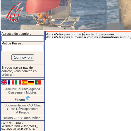
Adresse de courriel :
Vous n'êtes pas connecté en tant que joueur.
Vous n'êtes pas autorisé à voir les informations sur un 
Mot de Passe :
Si vous n'avez pas de
compte, vous pouvez en
créer un
.
Accueil
Courses
Agenda
Classement
Mobiles
Forum
Documentation
FAQ
Chat
Outils
Développement
A Propos
Fichiers GRIB
Outils Météo
Srv = NEPTUNE2.
Version = trunk VLM2_V28.1_
07/14/20 08:00:45 AM UTC