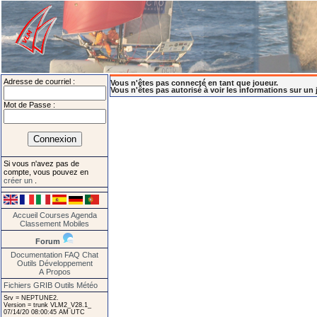
Adresse de courriel :
Vous n'êtes pas connecté en tant que joueur.
Vous n'êtes pas autorisé à voir les informations sur un 
Mot de Passe :
Si vous n'avez pas de
compte, vous pouvez en
créer un
.
Accueil
Courses
Agenda
Classement
Mobiles
Forum
Documentation
FAQ
Chat
Outils
Développement
A Propos
Fichiers GRIB
Outils Météo
Srv = NEPTUNE2.
Version = trunk VLM2_V28.1_
07/14/20 08:00:45 AM UTC