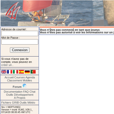
Adresse de courriel :
Vous n'êtes pas connecté en tant que joueur.
Vous n'êtes pas autorisé à voir les informations sur un 
Mot de Passe :
Si vous n'avez pas de
compte, vous pouvez en
créer un
.
Accueil
Courses
Agenda
Classement
Mobiles
Forum
Documentation
FAQ
Chat
Outils
Développement
A Propos
Fichiers GRIB
Outils Météo
Srv = NEPTUNE2.
Version = trunk VLM2_V28.1_
07/14/20 08:00:45 AM UTC