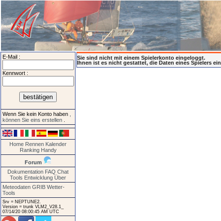
E-Mail :
Sie sind nicht mit einem Spielerkonto eingeloggt.
Ihnen ist es nicht gestattet, die Daten eines Spielers e
Kennwort :
Wenn Sie kein Konto haben
,
können Sie eins erstellen
.
Home
Rennen
Kalender
Ranking
Handy
Forum
Dokumentation
FAQ
Chat
Tools
Entwicklung
Über
Meteodaten GRIB
Wetter-
Tools
Srv = NEPTUNE2.
Version = trunk VLM2_V28.1_
07/14/20 08:00:45 AM UTC