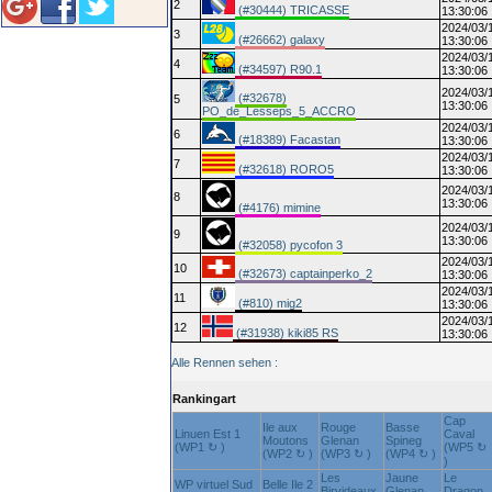
2
(#30444) TRICASSE
13:30:06
2024/03/
3
(#26662) galaxy
13:30:06
2024/03/
4
(#34597) R90.1
13:30:06
2024/03/
(#32678)
5
13:30:06
PO_de_Lesseps_5_ACCRO
2024/03/
6
(#18389) Facastan
13:30:06
2024/03/
7
(#32618) RORO5
13:30:06
2024/03/
8
13:30:06
(#4176) mimine
2024/03/
9
13:30:06
(#32058) pycofon 3
2024/03/
10
(#32673) captainperko_2
13:30:06
2024/03/
11
(#810) mig2
13:30:06
2024/03/
12
(#31938) kiki85 RS
13:30:06
Alle Rennen sehen :
Rankingart
Cap
Ile aux
Rouge
Basse
Linuen Est 1
Caval
Moutons
Glenan
Spineg
(WP1 ↻ )
(WP5 ↻
(WP2 ↻ )
(WP3 ↻ )
(WP4 ↻ )
)
Les
Jaune
Le
WP virtuel Sud
Belle Ile 2
Birvideaux
Glenan
Dragon