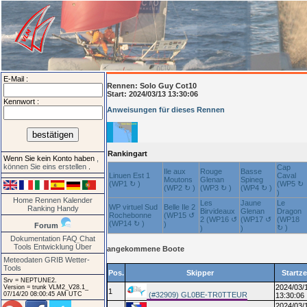
E-Mail :
Rennen:
Solo Guy Cot10
Start: 2024/03/13 13:30:06
Kennwort :
Anweisungen für dieses Rennen
Rankingart
Wenn Sie kein Konto haben
,
können Sie eins erstellen
.
Cap
Ile aux
Rouge
Basse
Linuen Est 1
Caval
Moutons
Glenan
Spineg
(WP1 ↻ )
(WP5 ↻
(WP2 ↻ )
(WP3 ↻ )
(WP4 ↻ )
)
Home
Rennen
Kalender
Les
Jaune
Le
WP virtuel Sud
Belle Ile 2
Ranking
Handy
Birvideaux
Glenan
Dragon
Rochebonne
(WP15 ↺
2 (WP16 ↺
(WP17 ↺
(WP18
(WP14 ↻ )
)
Forum
↻ )
)
)
Dokumentation
FAQ
Chat
Tools
Entwicklung
Über
angekommene Boote
Meteodaten GRIB
Wetter-
Tools
Pos.
Skipper
Startze
Srv = NEPTUNE2.
2024/03/
Version = trunk VLM2_V28.1_
1
07/14/20 08:00:45 AM UTC
(#32909) GL0BE-TR0TTEUR
13:30:06
2024/03/