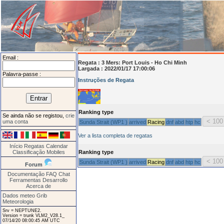
Email :
Regata :
3 Mers: Port Louis - Ho Chi Minh
Largada : 2022/01/17 17:00:06
Palavra-passe :
Instruções de Regata
Ranking type
Se ainda não se registou,
crie
uma conta
Sunda Strait (WP1 )
arrived
Racing
dnf
abd
htp
hc
Ver a lista completa de regatas
Início
Regatas
Calendar
Classificação
Mobiles
Ranking type
Sunda Strait (WP1 )
arrived
Racing
dnf
abd
htp
hc
Forum
Documentação
FAQ
Chat
Ferramentas
Desarrollo
Acerca de
Dados meteo Grib
Meteorologia
Srv = NEPTUNE2.
Version = trunk VLM2_V28.1_
07/14/20 08:00:45 AM UTC