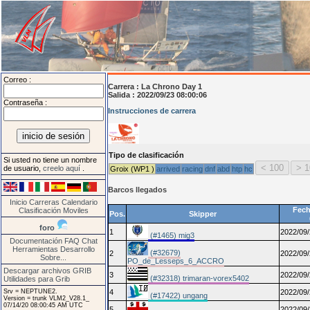
Correo :
Carrera :
La Chrono Day 1
Salida : 2022/09/23 08:00:06
Contraseña :
Instrucciones de carrera
Tipo de clasificación
Si usted no tiene un nombre
de usuario,
creelo aquí
.
Groix (WP1 )
arrived
racing
dnf
abd
htp
hc
Barcos llegados
Inicio
Carreras
Calendario
Fech
Clasificación
Moviles
Pos.
Skipper
foro
1
2022/09/
(#1465) mig3
Documentación
FAQ
Chat
Herramientas
Desarrollo
(#32679)
2
2022/09/
Sobre...
PO_de_Lesseps_6_ACCRO
Descargar archivos GRIB
3
2022/09/
(#32318) trimaran-vorex5402
Utilidades para Grib
Srv = NEPTUNE2.
4
2022/09/
(#17422) ungang
Version = trunk VLM2_V28.1_
07/14/20 08:00:45 AM UTC
5
2022/09/