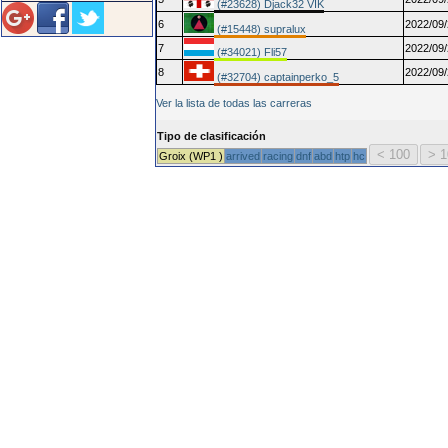
(#23628) Djack32 VIK
6
2022/09/
(#15448) supralux
7
2022/09/
(#34021) Fli57
8
2022/09/
(#32704) captainperko_5
Ver la lista de todas las carreras
Tipo de clasificación
Groix (WP1 )
arrived
racing
dnf
abd
htp
hc