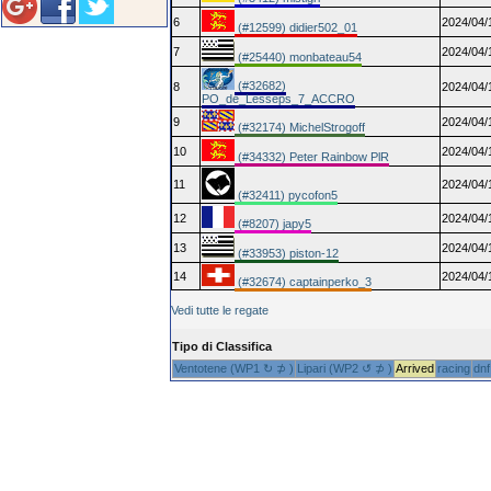
6
2024/04/
(#12599) didier502_01
7
2024/04/
(#25440) monbateau54
(#32682)
8
2024/04/
PO_de_Lesseps_7_ACCRO
9
2024/04/
(#32174) MichelStrogoff
10
2024/04/
(#34332) Peter Rainbow PlR
11
2024/04/
(#32411) pycofon5
12
2024/04/
(#8207) japy5
13
2024/04/
(#33953) piston-12
14
2024/04/
(#32674) captainperko_3
Vedi tutte le regate
Tipo di Classifica
Ventotene (WP1 ↻ ⊅ )
Lipari (WP2 ↺ ⊅ )
Arrived
racing
dnf