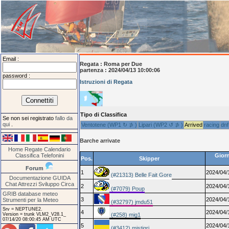
Email :
Regata :
Roma per Due
partenza : 2024/04/13 10:00:06
password :
Istruzioni di Regata
Tipo di Classifica
Se non sei registrato
fallo da
qui
.
Ventotene (WP1 ↻ ⊅ )
Lipari (WP2 ↺ ⊅ )
Arrived
racing
dnf
Barche arrivate
Home
Regate
Calendario
Classifica
Telefonini
Giorn
Pos.
Skipper
Forum
1
2024/04/
(#21313) Belle Fait Gore
Documentazione
GUIDA
Chat
Attrezzi
Sviluppo
Circa
2
2024/04/
(#7079) Poup
GRIB database meteo
3
2024/04/
Strumenti per la Meteo
(#32797) jmdu51
Srv = NEPTUNE2.
4
2024/04/
Version = trunk VLM2_V28.1_
(#258) mig1
07/14/20 08:00:45 AM UTC
5
2024/04/
(#3412) mistigri