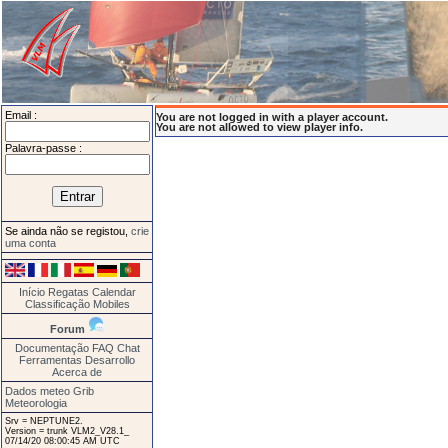
Email :
You are not logged in with a player account.
You are not allowed to view player info.
Palavra-passe :
Se ainda não se registou,
crie
uma conta
Início
Regatas
Calendar
Classificação
Mobiles
Forum
Documentação
FAQ
Chat
Ferramentas
Desarrollo
Acerca de
Dados meteo Grib
Meteorologia
Srv = NEPTUNE2.
Version = trunk VLM2_V28.1_
07/14/20 08:00:45 AM UTC